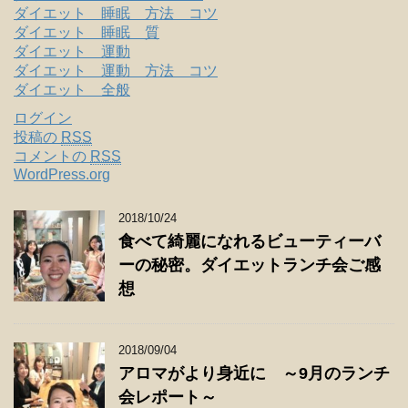
ダイエット 睡眠 方法 コツ
ダイエット 睡眠 質
ダイエット 運動
ダイエット 運動 方法 コツ
ダイエット 全般
ログイン
投稿の
RSS
コメントの
RSS
WordPress.org
2018/10/24
食べて綺麗になれるビューティーバ
ーの秘密。ダイエットランチ会ご感
想
2018/09/04
アロマがより身近に ～9月のランチ
会レポート～