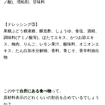
ノ酸)、増粘剤、甘味料
【ドレッシング③】
果糖ぶどう糖液糖、醸造酢、しょうゆ、食塩、酒精、
調味料(アミノ酸等)、ほたてエキス、かつお節エキ
ス、梅肉、りんご、レモン果汁、酸味料、オニオンエ
キス、たん白加水分解物、香料、青じそ、香辛料抽出
物
この中で
台所にある食べ物
って、
原材料表示のどれくらいの割合を占めているでしょう
か？