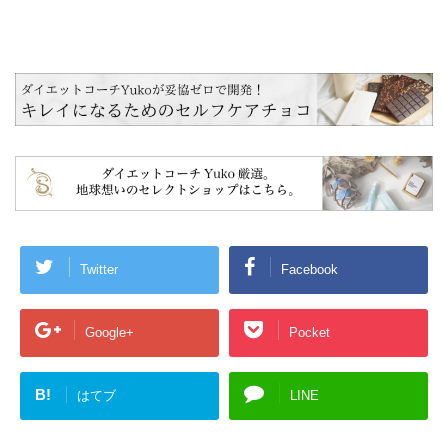
Twitter
Facebook
Google+
Pocket
B!
はてブ
LINE