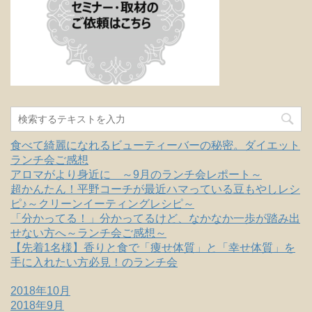
食べて綺麗になれるビューティーバーの秘密。ダイエット
ランチ会ご感想
アロマがより身近に ～9月のランチ会レポート～
超かんたん！平野コーチが最近ハマっている豆もやしレシ
ピ♪～クリーンイーティングレシピ～
「分かってる！」分かってるけど、なかなか一歩が踏み出
せない方へ～ランチ会ご感想～
【先着1名様】香りと食で「痩せ体質」と「幸せ体質」を
手に入れたい方必見！のランチ会
2018年10月
2018年9月