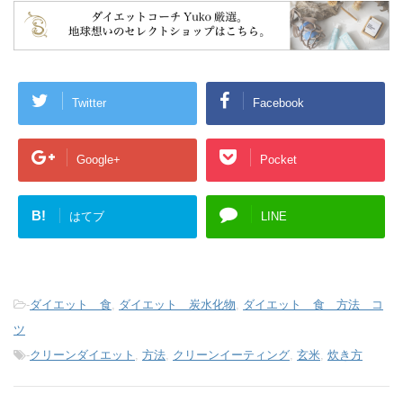
Twitter
Facebook
Google+
Pocket
B!
はてブ
LINE
-
ダイエット 食
,
ダイエット 炭水化物
,
ダイエット 食 方法 コ
ツ
-
クリーンダイエット
,
方法
,
クリーンイーティング
,
玄米
,
炊き方