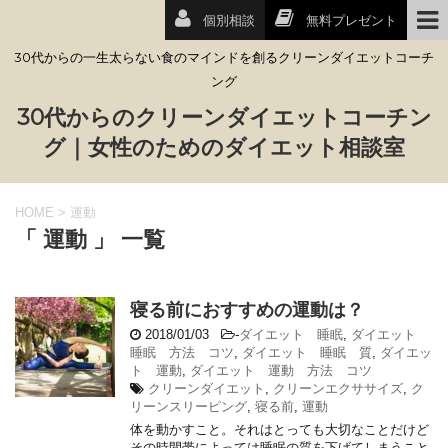
個別相談
無料プレゼント
30代からの一生太らない食のマインドを創るクリーンダイエットコーチ
ング
30代からのクリーンダイエットコーチン
グ｜女性のためのダイエット相談室
HOME
>
運動
「 運動 」 一覧
寝る前におすすめの運動は？
2018/01/03
-
ダイエット 睡眠
,
ダイエット
睡眠 方法 コツ
,
ダイエット 睡眠 質
,
ダイエッ
ト 運動
,
ダイエット 運動 方法 コツ
クリーンダイエット
,
クリーンエクササイズ
,
ク
リーンスリーピング
,
寝る前
,
運動
体を動かすこと。それはとっても大切なことだけど
その時間帯によっては睡眠の質を下げてしまうこと