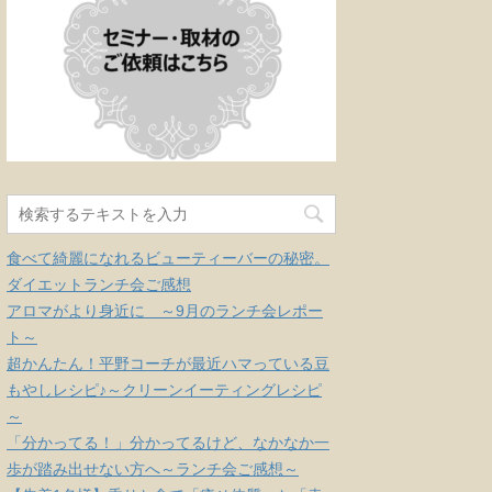
食べて綺麗になれるビューティーバーの秘密。
ダイエットランチ会ご感想
アロマがより身近に ～9月のランチ会レポー
ト～
超かんたん！平野コーチが最近ハマっている豆
もやしレシピ♪～クリーンイーティングレシピ
～
「分かってる！」分かってるけど、なかなか一
歩が踏み出せない方へ～ランチ会ご感想～