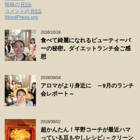
投稿の
RSS
コメントの
RSS
WordPress.org
2018/10/24
食べて綺麗になれるビューティーバ
ーの秘密。ダイエットランチ会ご感
想
2018/09/04
アロマがより身近に ～9月のランチ
会レポート～
2018/09/02
超かんたん！平野コーチが最近ハマ
っている豆もやしレシピ♪～クリーン