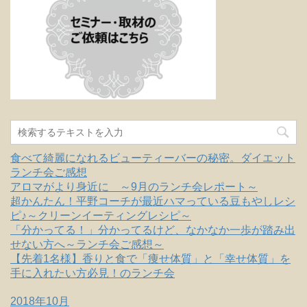
食べて綺麗になれるビューティーバーの秘密。ダイエット
ランチ会ご感想
アロマがより身近に ～9月のランチ会レポート～
超かんたん！平野コーチが最近ハマっている豆もやしレシ
ピ♪～クリーンイーティングレシピ～
「分かってる！」分かってるけど、なかなか一歩が踏み出
せない方へ～ランチ会ご感想～
【先着1名様】香りと食で「痩せ体質」と「幸せ体質」を
手に入れたい方必見！のランチ会
2018年10月