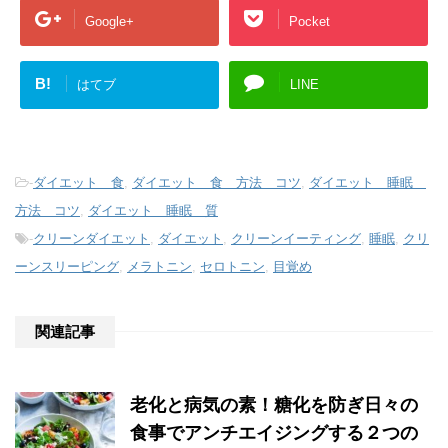
Google+
Pocket
B!
はてブ
LINE
-
ダイエット 食
,
ダイエット 食 方法 コツ
,
ダイエット 睡眠
方法 コツ
,
ダイエット 睡眠 質
-
クリーンダイエット
,
ダイエット
,
クリーンイーティング
,
睡眠
,
クリ
ーンスリーピング
,
メラトニン
,
セロトニン
,
目覚め
関連記事
老化と病気の素！糖化を防ぎ日々の
食事でアンチエイジングする２つの