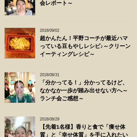
会レポート～
2018/09/02
超かんたん！平野コーチが最近ハマ
っている豆もやしレシピ♪～クリーン
イーティングレシピ～
2018/08/31
「分かってる！」分かってるけど、
なかなか一歩が踏み出せない方へ～
ランチ会ご感想～
2018/08/29
【先着1名様】香りと食で「痩せ体
質」と「幸せ体質」を手に入れたい