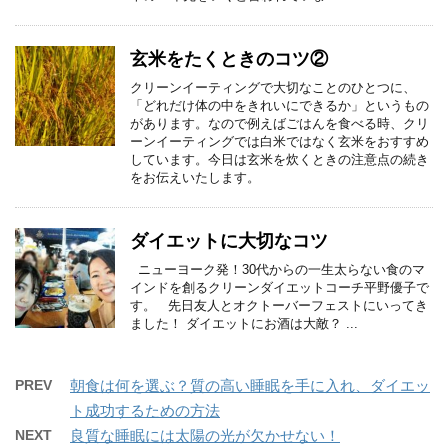
玄米をたくときのコツ②
クリーンイーティングで大切なことのひとつに、
「どれだけ体の中をきれいにできるか」というもの
があります。なので例えばごはんを食べる時、クリ
ーンイーティングでは白米ではなく玄米をおすすめ
しています。今日は玄米を炊くときの注意点の続き
をお伝えいたします。
ダイエットに大切なコツ
ニューヨーク発！30代からの一生太らない食のマ
インドを創るクリーンダイエットコーチ平野優子で
す。 先日友人とオクトーバーフェストにいってき
ました！ ダイエットにお酒は大敵？ ...
PREV
朝食は何を選ぶ？質の高い睡眠を手に入れ、ダイエッ
ト成功するための方法
NEXT
良質な睡眠には太陽の光が欠かせない！