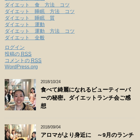
ダイエット 食 方法 コツ
ダイエット 睡眠 方法 コツ
ダイエット 睡眠 質
ダイエット 運動
ダイエット 運動 方法 コツ
ダイエット 全般
ログイン
投稿の
RSS
コメントの
RSS
WordPress.org
2018/10/24
食べて綺麗になれるビューティーバ
ーの秘密。ダイエットランチ会ご感
想
2018/09/04
アロマがより身近に ～9月のランチ