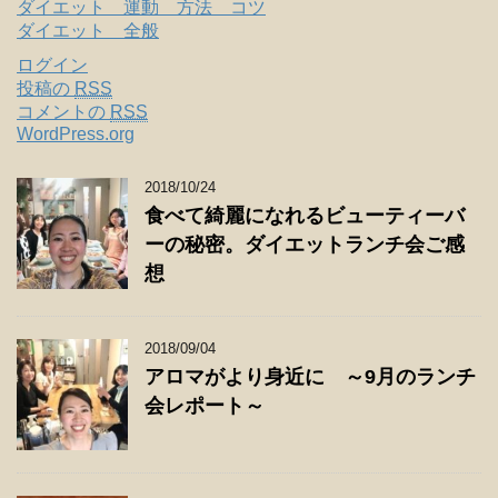
ダイエット 運動 方法 コツ
ダイエット 全般
ログイン
投稿の
RSS
コメントの
RSS
WordPress.org
2018/10/24
食べて綺麗になれるビューティーバ
ーの秘密。ダイエットランチ会ご感
想
2018/09/04
アロマがより身近に ～9月のランチ
会レポート～